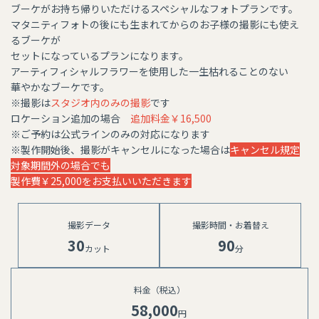
ブーケがお持ち帰りいただけるスペシャルなフォトプランです。
マタニティフォトの後にも生まれてからのお子様の撮影にも使え
るブーケが
セットになっているプランになります。
アーティフィシャルフラワーを使用した一生枯れることのない
華やかなブーケです。
※撮影は
スタジオ内のみの撮影
です
ロケーション追加の場合
追加料金￥16,500
​​​​​​​※ご予約は公式ラインのみの対応になります
※製作開始後、撮影がキャンセルになった場合は
キャンセル規定
対象期間外の場合でも
製作費￥25,000をお支払いいただきます
撮影データ
撮影時間・お着替え
30
90
カット
分
料金（税込）
58,000
円 ⁡