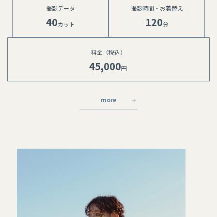
撮影データ
撮影時間・お着替え
40
120
カット
分
料金（税込）
45,000
円 ⁡
more