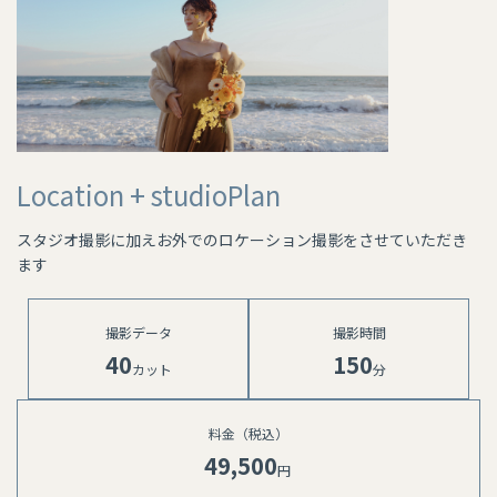
Location + studioPlan
スタジオ撮影に加えお外でのロケーション撮影をさせていただき
ます
撮影データ
撮影時間
40
150
カット
分
料金（税込）
49,500
円 ⁡